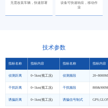
无需改装车辆，快速部署
设备可快速响应，移动作
业
技术参数
指标名称
指标内容
指标名称
指标内容
侦测距离
0~5km(视工况)
侦测频段
20~8000M
干扰距离
0~1km(视工况)
干扰频段
800&900M
诱骗距离
0~1km(视工况)
诱骗信号制式
GPS,GLO