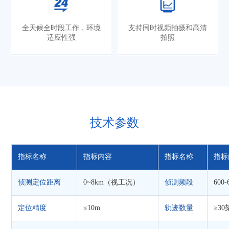
全天候全时段工作，环境
支持同时视频拍摄和高清
适应性强
拍照
技术参数
指标名称
指标内容
指标名称
指标
侦测定位距离
0~8km（视工况）
侦测频段
600
定位精度
≤10m
轨迹数量
≥3